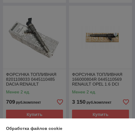
ФОРСУНКА ТОПЛИВНАЯ
ФОРСУНКА ТОПЛИВНАЯ
8201108033 0445110485
166000804R 0445110569
DACIA RENAULT
RENAULT OPEL 1.6 DCI
MERCEDES NISSAN 1.5 DCI
Менее 2 ед.
Менее 2 ед.
709
3 150
руб./комплект
руб./комплект
Купить
Купить
Обработка файлов cookie