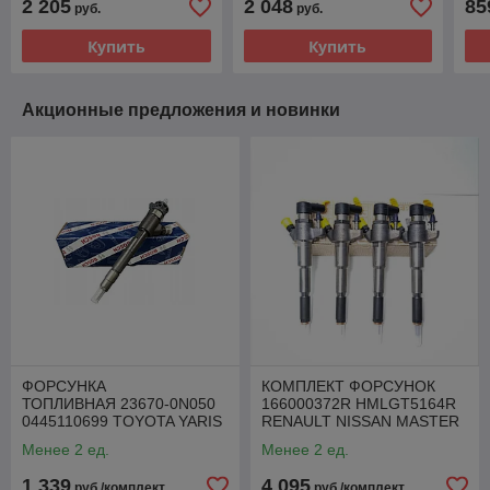
2 205
2 048
85
руб.
руб.
TRANSIT CONNECT 1.8
MAZDA VOLVO 1.6 TDCI
MO
TDCI
Купить
Купить
Акционные предложения и новинки
ФОРСУНКА
КОМПЛЕКТ ФОРСУНОК
ТОПЛИВНАЯ 23670-0N050
166000372R HMLGT5164R
0445110699 TOYOTA YARIS
RENAULT NISSAN MASTER
AURIS 1.4 D-4D
MOVANO 2.3 DCI
Менее 2 ед.
Менее 2 ед.
1 339
4 095
руб./комплект
руб./комплект