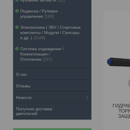
Кузовные запчасти
12
Подвеска / Рулевое
управление
168
Электроника ( ЭБУ / Стартовые
комплекты / Модули / Сенсоры
и др. )
3348
Система охдаждения /
Климатизация /
Отопление
167
О нас
Отзывы
Новости
ГИДРА
Попутная доставка
ТОР
двигателей
ЗАЩ