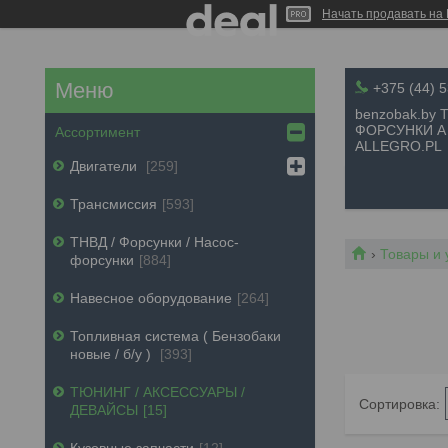
Начать продавать на 
+375 (44) 
benzobak.by
ФОРСУНКИ А
Ассортимент
ALLEGRO.PL
Двигатели
259
Трансмиссия
593
ТНВД / Форсунки / Насос-
Товары и 
форсунки
884
Навесное оборудование
264
Топливная система ( Бензобаки
новые / б/у )
393
ТЮНИНГ / АКСЕССУАРЫ /
ДЕВАЙСЫ
15