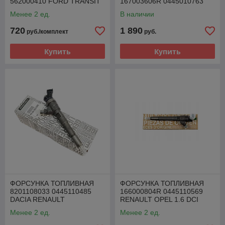
562000410 FORD TRANSIT
167003606R 0445010763
2.0 TDCI
RENAULT 1.5 DCI
Менее 2 ед.
В наличии
720
1 890
руб./комплект
руб.
Купить
Купить
ФОРСУНКА ТОПЛИВНАЯ
ФОРСУНКА ТОПЛИВНАЯ
8201108033 0445110485
166000804R 0445110569
DACIA RENAULT
RENAULT OPEL 1.6 DCI
MERCEDES NISSAN 1.5 DCI
Менее 2 ед.
Менее 2 ед.