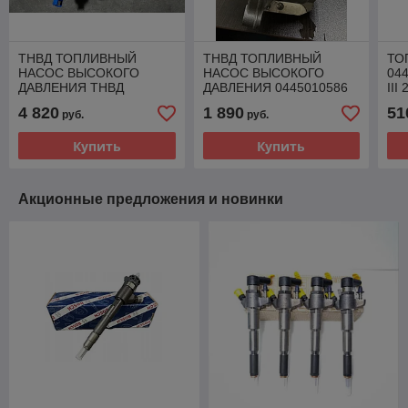
ТНВД ТОПЛИВНЫЙ
ТНВД ТОПЛИВНЫЙ
ТО
НАСОС ВЫСОКОГО
НАСОС ВЫСОКОГО
04
ДАВЛЕНИЯ ТНВД
ДАВЛЕНИЯ 0445010586
III
V3239F592T-3 PERKINS
5801572470 IVECO DAILY
4 820
1 890
51
руб.
руб.
3.0 EURO6 F1CGL411C
Купить
Купить
Акционные предложения и новинки