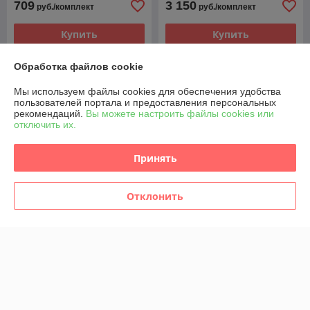
709
3 150
руб./комплект
руб./комплект
Купить
Купить
Обработка файлов cookie
Мы используем файлы cookies для обеспечения удобства
пользователей портала и предоставления персональных
рекомендаций.
Вы можете настроить файлы cookies или
отключить их.
Принять
Отклонить
ФОРСУНКА ТОПЛИВНАЯ
ФОРСУНКА ТОПЛИВНАЯ
7T1Q9F593AB A2C59511611
4M5Q9F593AD
2079599 FORD 1.8 TDCI
A2C59511610 FORD 1.8
TDCI
В наличии
В наличии
900
945
руб./комплект
руб./комплект
Купить
Купить