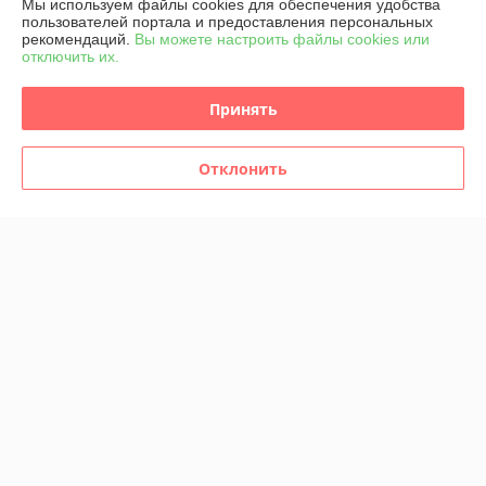
Мы используем файлы cookies для обеспечения удобства
пользователей портала и предоставления персональных
рекомендаций.
Вы можете настроить файлы cookies или
Дмитриев
08.01.2026
отключить их.
Очень плохо
Принять
Продавец не вышел на связь
Показать все отзывы
Отклонить
О нас
Контакты
Доставка и оплата
График работы
Полная версия сайта