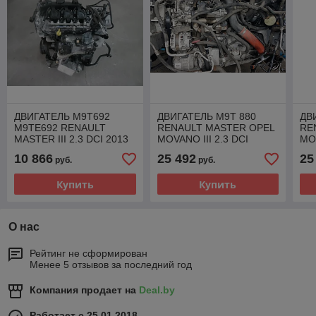
ДВИГАТЕЛЬ M9T692
ДВИГАТЕЛЬ M9T 880
ДВ
M9TE692 RENAULT
RENAULT MASTER OPEL
RE
MASTER III 2.3 DCI 2013
MOVANO III 2.3 DCI
MOV
150KM 2013
BI
10 866
25 492
25
руб.
руб.
Купить
Купить
О нас
Рейтинг не сформирован
Менее 5 отзывов за последний год
Компания продает на
Deal.by
Работает с 25.01.2018