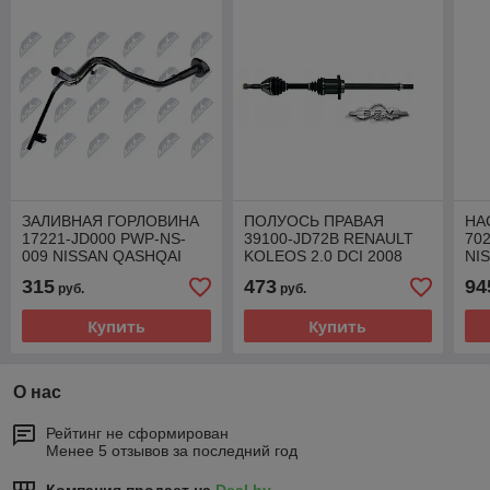
ЗАЛИВНАЯ ГОРЛОВИНА
ПОЛУОСЬ ПРАВАЯ
НА
17221-JD000 PWP-NS-
39100-JD72B RENAULT
70
009 NISSAN QASHQAI
KOLEOS 2.0 DCI 2008
NI
J10 2007-2013 1.5 1.6 2.0
16
315
473
94
руб.
руб.
БЕНЗИН / ДИЗЕЛЬ
Купить
Купить
О нас
Рейтинг не сформирован
Менее 5 отзывов за последний год