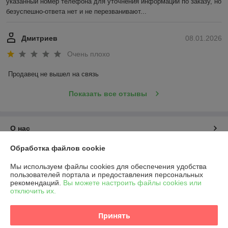
указанный номер телефона для уточнения информации по заказу, но 
безуспешно-ответа нет и не перезванивают...
Дмитриев
08.01.2026
Очень плохо
Продавец не вышел на связь
Показать все отзывы
О нас
Обработка файлов cookie
Контакты
Мы используем файлы cookies для обеспечения удобства
пользователей портала и предоставления персональных
Доставка и оплата
рекомендаций.
Вы можете настроить файлы cookies или
отключить их.
График работы
Принять
Полная версия сайта