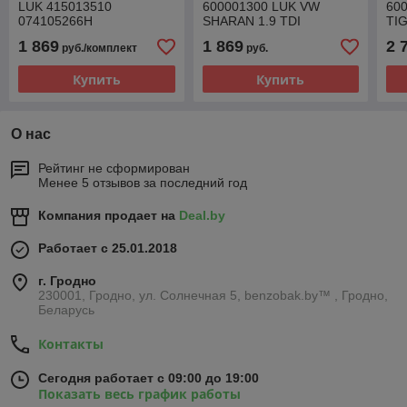
LUK 415013510
600001300 LUK VW
60
074105266H
SHARAN 1.9 TDI
TIG
VOLKSWAGEN LT 2.5
1 869
1 869
2 
руб./комплект
руб.
TDI-SDI
Купить
Купить
О нас
Рейтинг не сформирован
Менее 5 отзывов за последний год
Компания продает на
Deal.by
Работает с 25.01.2018
г. Гродно
230001, Гродно, ул. Солнечная 5, benzobak.by™ , Гродно,
Беларусь
Контакты
Сегодня работает с 09:00 до 19:00
Показать весь график работы