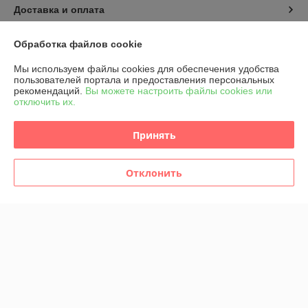
Доставка и оплата
График работы
Обработка файлов cookie
Мы используем файлы cookies для обеспечения удобства
Полная версия сайта
пользователей портала и предоставления персональных
рекомендаций.
Вы можете настроить файлы cookies или
отключить их.
Политика обработки cookies
Принять
Сайт создан на платформе Deal.by
Отклонить
Информация для покупателя
Юридическое лицо:
ООО «АЙЛ БИ БАК»
230001, г. Гродно, ул. Солнечная 5
Регистрационный номер ЕГР: 591040671
УНП: 591040671