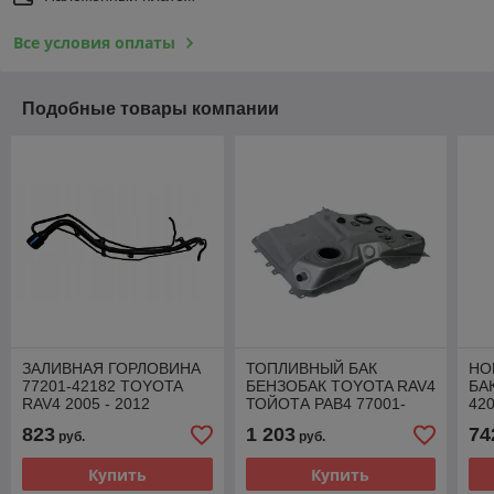
Все условия оплаты
Подобные товары компании
ЗАЛИВНАЯ ГОРЛОВИНА
ТОПЛИВНЫЙ БАК
НО
77201-42182 TOYOTA
БЕНЗОБАК TOYOTA RAV4
БА
RAV4 2005 - 2012
ТОЙОТА РАВ4 77001-
42
42110 2000 - 2005
TO
823
1 203
74
руб.
руб.
20
Купить
Купить