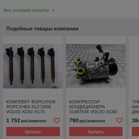
Все условия оплаты
Подобные товары компании
КОМПЛЕКТ ФОРСУНОК
КОМПРЕССОР
ТН
ФОРСУНКА 31272690
КОНДИЦИОНЕРА
НА
VOLVO XC60 XC70
31497536 VOLVO XC60
ДА
D5244T 2.4
2.4 D4
VO
1 752
790
38
руб./комплект
руб./комплект
Купить
Купить