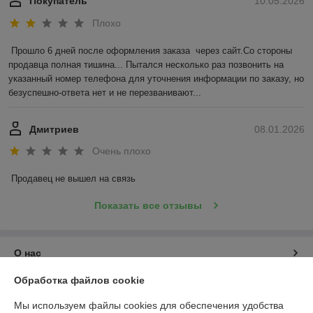
Покупатель
10.05.2026
Плохо
Прошло 6 дней после оформления заказа  через сайт.Со стороны 
продавца полная тишина... Пытался несколько раз позвонить на 
указанный номер телефона для уточнения информации по заказу, но 
безуспешно-ответа нет и не перезванивают...
Дмитриев
08.01.2026
Очень плохо
Продавец не вышел на связь
Показать все отзывы
О нас
Обработка файлов cookie
Контакты
Мы используем файлы cookies для обеспечения удобства