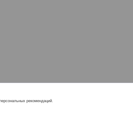
 персональных рекомендаций.
L |
Пожаловаться на контент