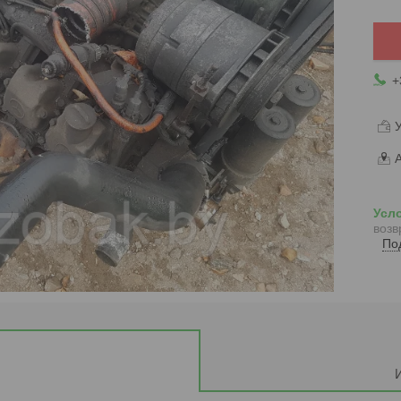
+
У
А
возв
По