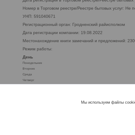
Дата регистрации в Торговом реестре/Реестре бытовых 
Номер в Торговом реестре/Реестре бытовых услуг: Не 
УНП: 591040671
Регистрационный орган: Гродненский райисполком
Дата регистрации компании: 19.08.2022
Местонахождение книги замечаний и предложений: 2300
Режим работы:
День
Понедельник
Вторник
Среда
Четверг
Пятница
Суббота
Воскресенье
Мы используем файлы cookie
benzobak.by™ - ТОПЛИВНЫЕ