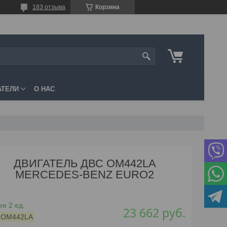
183 отзыва
Корзина
АТЕЛИ
О НАС
ДВИГАТЕЛЬ ДВС OM442LA
MERCEDES-BENZ EURO2
е 2 ед.
23 662
руб.
:
OM442LA