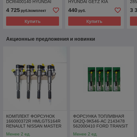
DCRI400140 HYUNDAI
HYUNDAI GETZ KIA
28
H350 2.5 CRDI
CERATO 1.5 CRDI
201
4 725
440
3 
руб./комплект
руб.
Купить
Купить
Акционные предложения и новинки
КОМПЛЕКТ ФОРСУНОК
ФОРСУНКА ТОПЛИВНАЯ
166000372R HMLGT5164R
GK2Q-9K546-AC 2143478
RENAULT NISSAN MASTER
562000410 FORD TRANSIT
MOVANO 2.3 DCI
2.0 TDCI
Менее 2 ед.
Менее 2 ед.