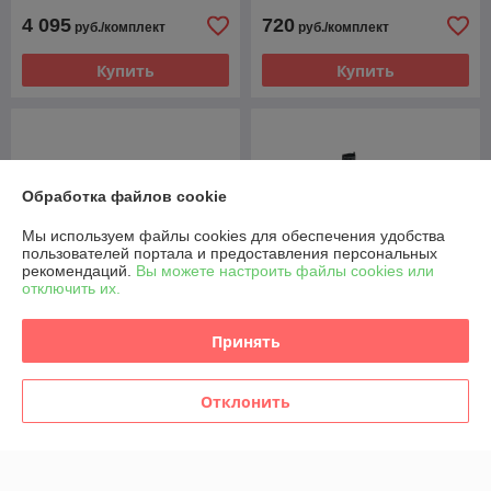
4 095
720
руб./комплект
руб./комплект
Купить
Купить
Обработка файлов cookie
Мы используем файлы cookies для обеспечения удобства
пользователей портала и предоставления персональных
рекомендаций.
Вы можете настроить файлы cookies или
отключить их.
Принять
ТНВД ТОПЛИВНЫЙ НАСОС
ФОРСУНКА ТОПЛИВНАЯ
ВЫСОКОГО ДАВЛЕНИЯ
8201108033 0445110485
167003606R 0445010763
DACIA RENAULT
Отклонить
RENAULT 1.5 DCI
MERCEDES NISSAN 1.5 DCI
В наличии
Менее 2 ед.
1 890
709
руб.
руб./комплект