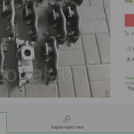
Код
+
У
А
возв
По
Характеристики