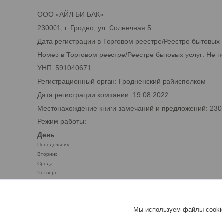
ООО «АЙЛ БИ БАК»
230001, г. Гродно, ул. Солнечная 5
Дата регистрации в Торговом реестре/Реестре бытовых 
Номер в Торговом реестре/Реестре бытовых услуг: Не 
УНП: 591040671
Регистрационный орган: Гродненский райисполком
Дата регистрации компании: 19.08.2022
Местонахождение книги замечаний и предложений: 2300
Режим работы:
День
Понедельник
Вторник
Среда
Четверг
Пятница
Суббота
Воскресенье
Мы используем файлы cookie