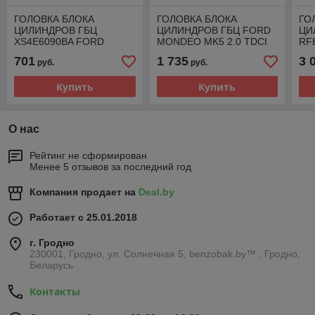
ГОЛОВКА БЛОКА
ГОЛОВКА БЛОКА
ГО
ЦИЛИНДРОВ ГБЦ
ЦИЛИНДРОВ ГБЦ FORD
ЦИ
XS4E6090BA FORD
MONDEO MK5 2.0 TDCI
RF
FOCUS MK1 1.6 16V
150KM 110KW T7CE 2014
FO
701
1 735
3 
руб.
руб.
- 2018
1.6
Купить
Купить
О нас
Рейтинг не сформирован
Менее 5 отзывов за последний год
Компания продает на
Deal.by
Работает с 25.01.2018
г. Гродно
230001, Гродно, ул. Солнечная 5, benzobak.by™ , Гродно,
Беларусь
Контакты