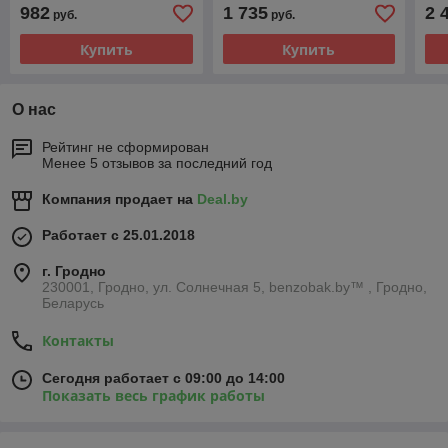
SEAT 1.4 16V 75KM 55KW
150KM 110KW T7CE 2014
BM
982
1 735
2 
руб.
руб.
AHW AKQ APE AXP BCA
- 2018
16
1999 - 2006
N4
Купить
Купить
О нас
Рейтинг не сформирован
Менее 5 отзывов за последний год
Компания продает на
Deal.by
Работает с 25.01.2018
г. Гродно
230001, Гродно, ул. Солнечная 5, benzobak.by™ , Гродно,
Беларусь
Контакты
Сегодня работает с 09:00 до 14:00
Показать весь график работы