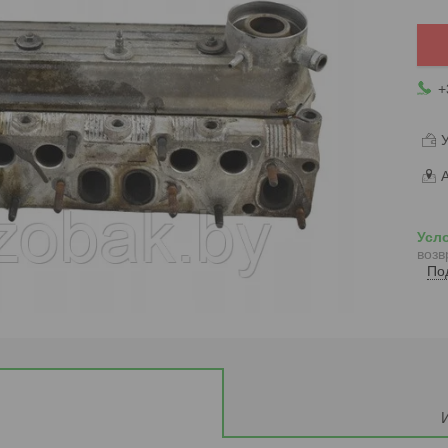
+
У
А
возв
По