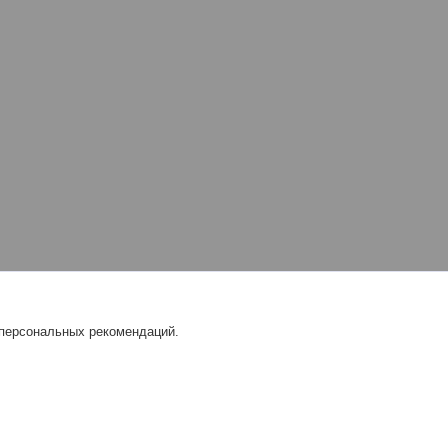
 персональных рекомендаций.
L |
Пожаловаться на контент