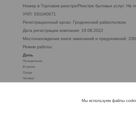
Номер в Торговом реестре/Реестре бытовых услуг: Не 
УНП: 591040671
Регистрационный орган: Гродненский райисполком
Дата регистрации компании: 19.08.2022
Местонахождение книги замечаний и предложений: 2300
Режим работы:
День
Понедельник
Вторник
Среда
Четверг
Пятница
Суббота
Воскресенье
Мы используем файлы cookie
benzobak.by™ - ТОПЛИВНЫЕ