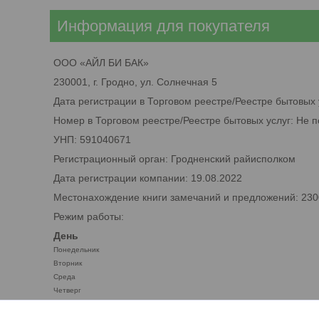
Информация для покупателя
ООО «АЙЛ БИ БАК»
230001, г. Гродно, ул. Солнечная 5
Дата регистрации в Торговом реестре/Реестре бытовых 
Номер в Торговом реестре/Реестре бытовых услуг: Не 
УНП: 591040671
Регистрационный орган: Гродненский райисполком
Дата регистрации компании: 19.08.2022
Местонахождение книги замечаний и предложений: 2300
Режим работы:
День
Понедельник
Вторник
Среда
Четверг
Пятница
Суббота