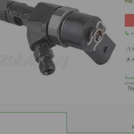
Код
+
У
А
возв
По