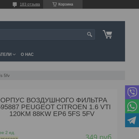
183 отзыва
Корзина
АТЕЛИ
О НАС
s 5fv
КОРПУС ВОЗДУШНОГО ФИЛЬТРА
595887 PEUGEOT CITROEN 1.6 VTI
120KM 88KW EP6 5FS 5FV
е 2 ед.
349
руб.