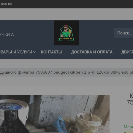
Deal.by
УНКИ А
ОВАРЫ И УСЛУГИ
КОНТАКТЫ
ДОСТАВКА И ОПЛАТА
ДВИГ
душного фильтра 7595887 peugeot citroen 1.6 vti 120km 88kw ep6 5f
7
Мене