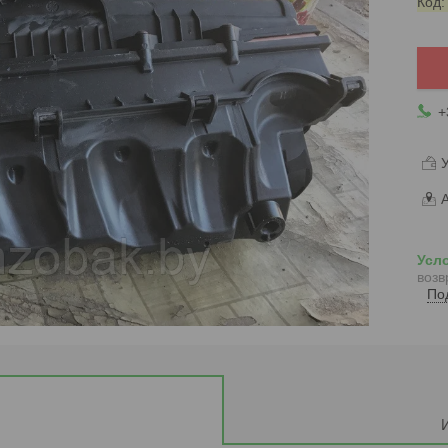
Код
+
У
А
возв
По