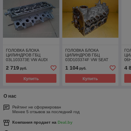
ГОЛОВКА БЛОКА
ГОЛОВКА БЛОКА
ГО
ЦИЛИНДРОВ ГБЦ
ЦИЛИНДРОВ ГБЦ
ЦИ
03L103373E VW AUDI
03D103374F VW SEAT
06
SKODA 2.0 TDI CBA CBB
SKODA 1.2 6V 54KM
SEA
2 719
1 104
4 
руб.
руб.
CAH CAG
40KW BMD
CD
Купить
Купить
О нас
Рейтинг не сформирован
Менее 5 отзывов за последний год
Компания продает на
Deal.by