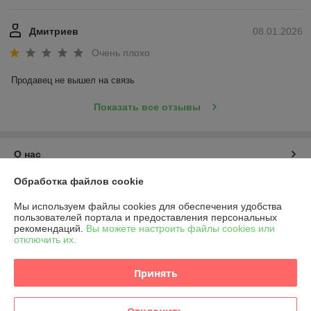
Дмитриев
08.01.2026
Очень плохо
Продавец не вышел на связь
Показать все отзывы
О нас
Обработка файлов cookie
Контакты
Мы используем файлы cookies для обеспечения удобства
пользователей портала и предоставления персональных
Доставка и оплата
рекомендаций.
Вы можете настроить файлы cookies или
отключить их.
График работы
Принять
Полная версия сайта