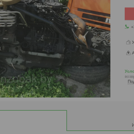
+
У
А
возв
По