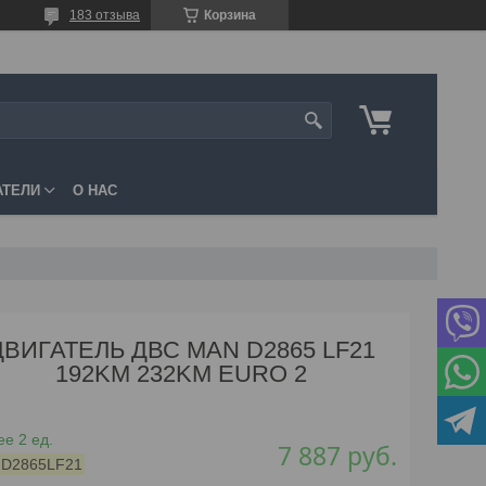
183 отзыва
Корзина
АТЕЛИ
О НАС
ДВИГАТЕЛЬ ДВС MAN D2865 LF21
192KM 232KM EURO 2
е 2 ед.
7 887
руб.
:
D2865LF21