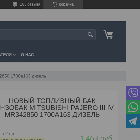
183 отзыва
Корзина
АТЕЛИ
О НАС
342850 1700a163 дизель
НОВЫЙ ТОПЛИВНЫЙ БАК
НЗОБАК MITSUBISHI PAJERO III IV
MR342850 1700A163 ДИЗЕЛЬ
е 2 ед.
1 463
руб.