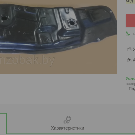
Код
+
У
А
возв
По
Характеристики