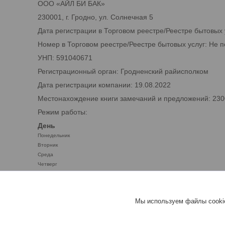
ООО «АЙЛ БИ БАК»
230001, г. Гродно, ул. Солнечная 5
Дата регистрации в Торговом реестре/Реестре бытовых 
Номер в Торговом реестре/Реестре бытовых услуг: Не 
УНП: 591040671
Регистрационный орган: Гродненский райисполком
Дата регистрации компании: 19.08.2022
Местонахождение книги замечаний и предложений: 2300
Режим работы:
День
Понедельник
Вторник
Среда
Четверг
Пятница
Суббота
Воскресенье
Мы используем файлы cookie