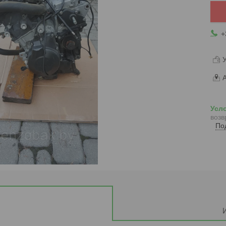
+
У
А
возв
По