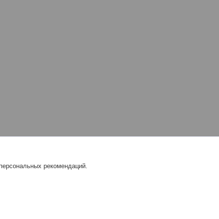
 персональных рекомендаций.
L |
Пожаловаться на контент