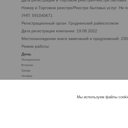
Дата регистрации в Торговом реестре/Реестре бытовых 
Номер в Торговом реестре/Реестре бытовых услуг: Не 
УНП: 591040671
Регистрационный орган: Гродненский райисполком
Дата регистрации компании: 19.08.2022
Местонахождение книги замечаний и предложений: 2300
Режим работы:
День
Понедельник
Вторник
Среда
Четверг
Пятница
Суббота
Воскресенье
Мы используем файлы cookie
benzobak.by™ - ТОПЛИВНЫЕ