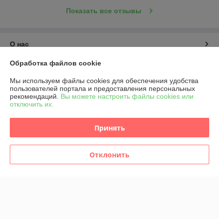
Показать все отзывы
О нас
Обработка файлов cookie
Контакты
Мы используем файлы cookies для обеспечения удобства
пользователей портала и предоставления персональных
Доставка и оплата
рекомендаций.
Вы можете настроить файлы cookies или
отключить их.
График работы
Принять
Полная версия сайта
Отклонить
Политика обработки cookies
Сайт создан на платформе Deal.by