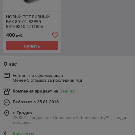
НОВЫЙ ТОПЛИВНЫЙ
БАК 89101-83E50
93169310 4711805
SUZUKI IGNIS WAGON R+
400
руб.
2002 - 2007
Купить
О нас
Рейтинг не сформирован
Менее 5 отзывов за последний год
Компания продает на
Deal.by
Работает с 25.01.2018
г. Гродно
230001, Гродно, ул. Солнечная 5, benzobak.by™ , Гродно,
Беларусь
Контакты