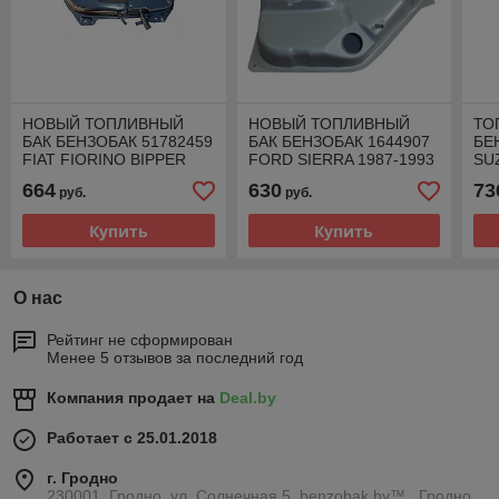
НОВЫЙ ТОПЛИВНЫЙ
НОВЫЙ ТОПЛИВНЫЙ
ТО
БАК БЕНЗОБАК 51782459
БАК БЕНЗОБАК 1644907
БЕ
FIAT FIORINO BIPPER
FORD SIERRA 1987-1993
SU
QUBO NEMO ДИЗЕЛЬ
БЕНЗИН ДИЗЕЛЬ
199
664
630
73
руб.
руб.
Купить
Купить
О нас
Рейтинг не сформирован
Менее 5 отзывов за последний год
Компания продает на
Deal.by
Работает с 25.01.2018
г. Гродно
230001, Гродно, ул. Солнечная 5, benzobak.by™ , Гродно,