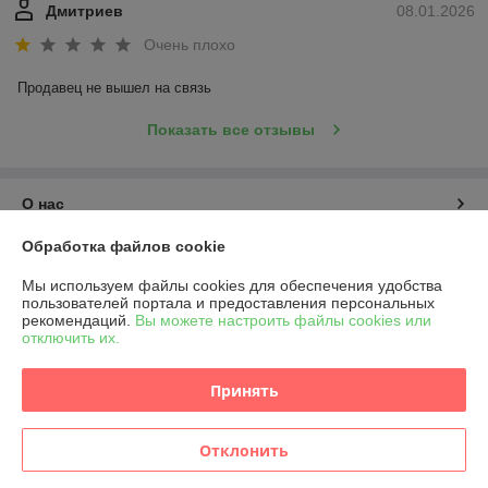
Дмитриев
08.01.2026
Очень плохо
Продавец не вышел на связь
Показать все отзывы
О нас
Обработка файлов cookie
Контакты
Мы используем файлы cookies для обеспечения удобства
пользователей портала и предоставления персональных
Доставка и оплата
рекомендаций.
Вы можете настроить файлы cookies или
отключить их.
График работы
Принять
Полная версия сайта
Отклонить
Политика обработки cookies