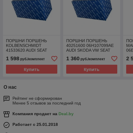
ПОРШНИ ПОРШЕНЬ
ПОРШНИ ПОРШЕНЬ
ПО
KOLBENSCHMIDT
40251600 06H107099AE
MA
41533620 AUDI SEAT
AUDI SKODA VW SEAT
06
SKODA VW 2.0
1.8 TSI
1 598
1 360
2 
руб./комплект
руб./комплект
Купить
Купить
О нас
Рейтинг не сформирован
Менее 5 отзывов за последний год
Компания продает на
Deal.by
Работает с 25.01.2018