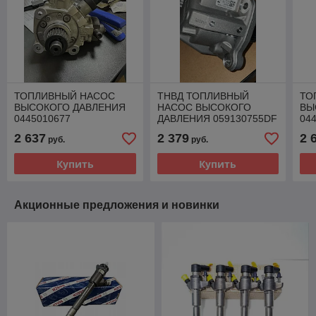
ТОПЛИВНЫЙ НАСОС
ТНВД ТОПЛИВНЫЙ
ТО
ВЫСОКОГО ДАВЛЕНИЯ
НАСОС ВЫСОКОГО
ВЫ
0445010677
ДАВЛЕНИЯ 059130755DF
04
059130755CB VW AUDI
0445010868 AUDI 3.0 TDI
05
2 637
2 379
2 
руб.
руб.
3.0 TDI
3.0
Купить
Купить
Акционные предложения и новинки