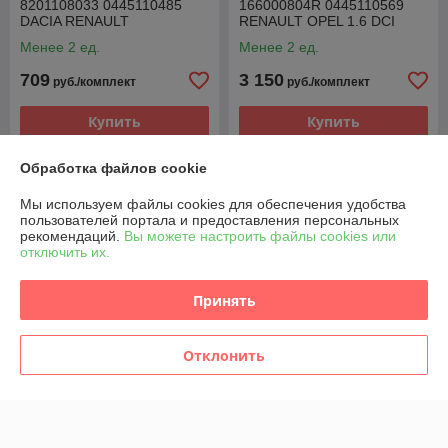
8201108033 0445110485
166000804R 0445110569
DACIA RENAULT
RENAULT OPEL 1.6 DCI
MERCEDES NISSAN 1.5 DCI
Менее 2 ед.
Менее 2 ед.
709
3 150
руб./комплект
руб./комплект
Купить
Купить
Обработка файлов cookie
Мы используем файлы cookies для обеспечения удобства
пользователей портала и предоставления персональных
рекомендаций.
Вы можете настроить файлы cookies или
отключить их.
Принять
Отклонить
ФОРСУНКА ТОПЛИВНАЯ
ФОРСУНКА ТОПЛИВНАЯ
7T1Q9F593AB A2C59511611
4M5Q9F593AD
2079599 FORD 1.8 TDCI
A2C59511610 FORD 1.8
TDCI
В наличии
В наличии