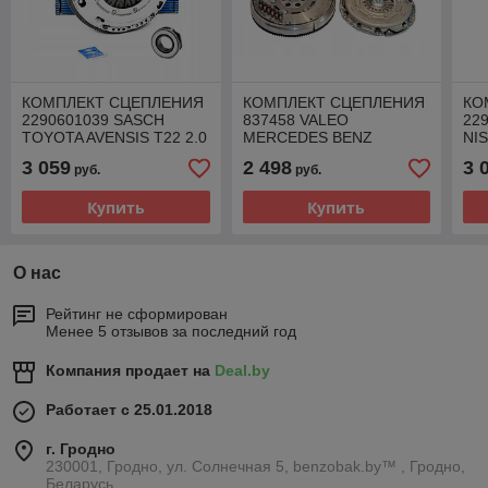
КОМПЛЕКТ СЦЕПЛЕНИЯ
КОМПЛЕКТ СЦЕПЛЕНИЯ
КО
2290601039 SASCH
837458 VALEO
22
TOYOTA AVENSIS T22 2.0
MERCEDES BENZ
NI
D4D
3 059
2 498
3 
руб.
руб.
Купить
Купить
О нас
Рейтинг не сформирован
Менее 5 отзывов за последний год
Компания продает на
Deal.by
Работает с 25.01.2018
г. Гродно
230001, Гродно, ул. Солнечная 5, benzobak.by™ , Гродно,
Беларусь