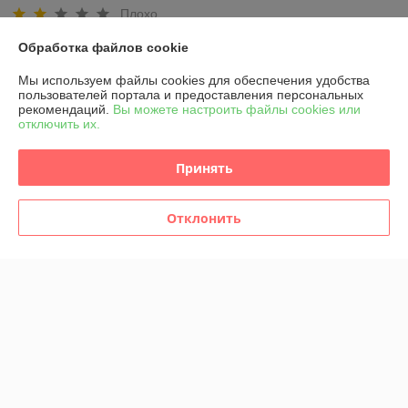
Плохо
Обработка файлов cookie
Прошло 6 дней после оформления заказа  через сайт.Со стороны 
продавца полная тишина... Пытался несколько раз позвонить на 
Мы используем файлы cookies для обеспечения удобства
указанный номер телефона для уточнения информации по заказу, но 
пользователей портала и предоставления персональных
безуспешно-ответа нет и не перезванивают...
рекомендаций.
Вы можете настроить файлы cookies или
отключить их.
Дмитриев
08.01.2026
Принять
Очень плохо
Отклонить
Продавец не вышел на связь
Показать все отзывы
О нас
Контакты
Доставка и оплата