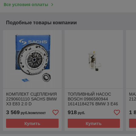
Все условия оплаты
Подобные товары компании
КОМПЛЕКТ СЦЕПЛЕНИЯ
ТОПЛИВНЫЙ НАСОС
МА
2290601110 SACHS BMW
BOSCH 0986580944
21
X3 E83 2.0 D
16141184276 BMW 3 E46
3 569
918
1 
руб./комплект
руб.
Купить
Купить