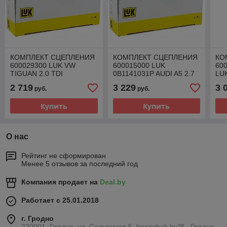
КОМПЛЕКТ СЦЕПЛЕНИЯ
КОМПЛЕКТ СЦЕПЛЕНИЯ
КО
600029300 LUK VW
600015000 LUK
60
TIGUAN 2.0 TDI
0B1141031P AUDI A5 2.7
LUK
TDI
2 719
3 229
3 
руб.
руб.
Купить
Купить
О нас
Рейтинг не сформирован
Менее 5 отзывов за последний год
Компания продает на
Deal.by
Работает с 25.01.2018
г. Гродно
230001, Гродно, ул. Солнечная 5, benzobak.by™ , Гродно,