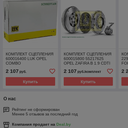
КОМПЛЕКТ СЦЕПЛЕНИЯ
КОМПЛЕКТ СЦЕПЛЕНИЯ
КО
600016400 LUK OPEL
600015800 55217625
22
COMBO
OPEL ZAFIRA B 1.9 CDTI
FO
2 107
2 107
2 
руб.
руб./комплект
Купить
Купить
О нас
Рейтинг не сформирован
Менее 5 отзывов за последний год
Компания продает на
Deal.by