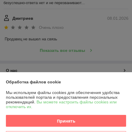
безуспешно-ответа нет и не перезванивают...
Дмитриев
08.01.2026
Очень плохо
Продавец не вышел на связь
Показать все отзывы
О нас
Обработка файлов cookie
Контакты
Мы используем файлы cookies для обеспечения удобства
пользователей портала и предоставления персональных
Доставка и оплата
рекомендаций.
Вы можете настроить файлы cookies или
отключить их.
График работы
Принять
Полная версия сайта