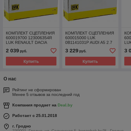
КОМПЛЕКТ СЦЕПЛЕНИЯ
КОМПЛЕКТ СЦЕПЛЕНИЯ
КО
600019700 123006354R
600015000 LUK
60
LUK RENAULT DACIA
0B1141031P AUDI A5 2.7
LUK
NISSAN
TDI
2 039
3 229
3 
руб.
руб.
Купить
Купить
О нас
Рейтинг не сформирован
Менее 5 отзывов за последний год
Компания продает на
Deal.by
Работает с 25.01.2018
г. Гродно
230001, Гродно, ул. Солнечная 5, benzobak.by™ , Гродно,