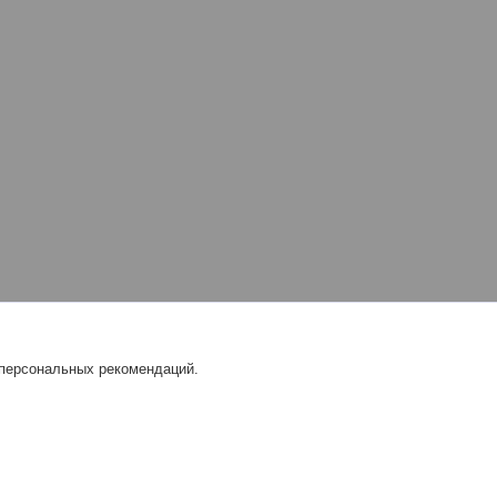
 персональных рекомендаций.
L |
Пожаловаться на контент