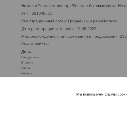
Номер в Торговом реестре/Реестре бытовых услуг: Не 
УНП: 591040671
Регистрационный орган: Гродненский райисполком
Дата регистрации компании: 19.08.2022
Местонахождение книги замечаний и предложений: 2300
Режим работы:
День
Понедельник
Вторник
Среда
Четверг
Пятница
Суббота
Воскресенье
Мы используем файлы cookie
benzobak.by™ - ТОПЛИВНЫЕ