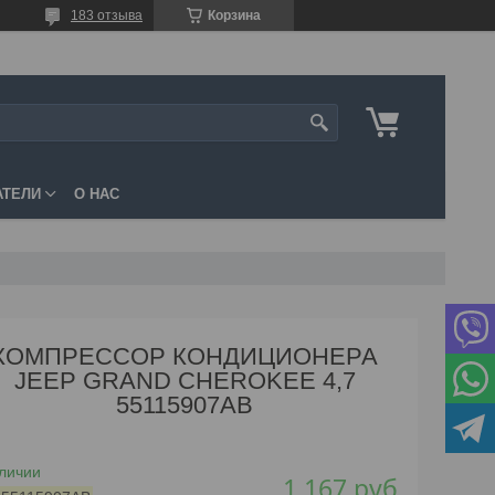
183 отзыва
Корзина
АТЕЛИ
О НАС
КОМПРЕССОР КОНДИЦИОНЕРА
JEEP GRAND CHEROKEE 4,7
55115907AB
личии
1 167
руб.