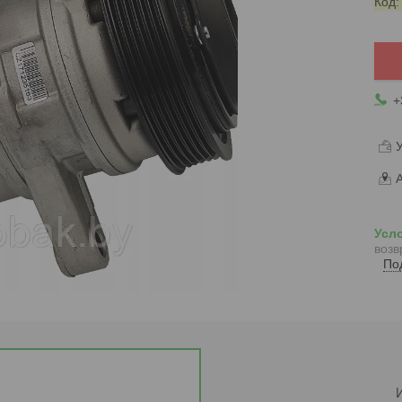
Код
+
У
А
возв
По