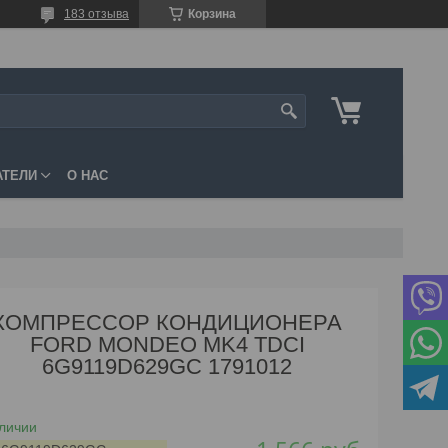
183 отзыва
Корзина
АТЕЛИ
О НАС
КОМПРЕССОР КОНДИЦИОНЕРА
FORD MONDEO MK4 TDCI
6G9119D629GC 1791012
личии