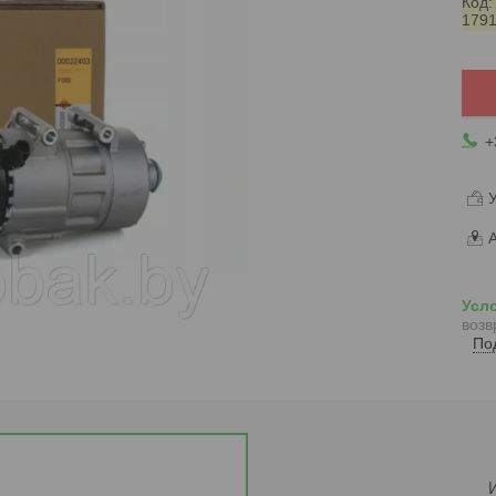
Код
179
+
У
А
возв
По