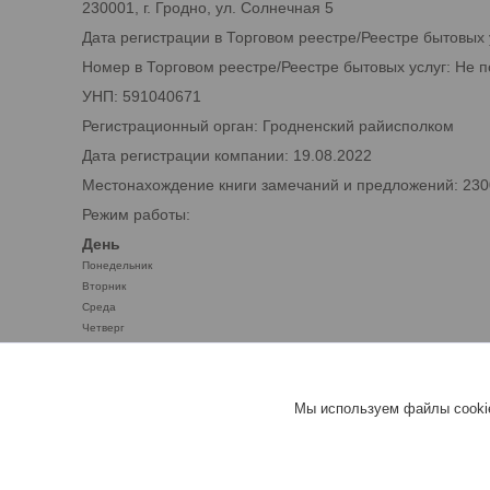
230001, г. Гродно, ул. Солнечная 5
Дата регистрации в Торговом реестре/Реестре бытовых 
Номер в Торговом реестре/Реестре бытовых услуг: Не 
УНП: 591040671
Регистрационный орган: Гродненский райисполком
Дата регистрации компании: 19.08.2022
Местонахождение книги замечаний и предложений: 2300
Режим работы:
День
Понедельник
Вторник
Среда
Четверг
Пятница
Суббота
Воскресенье
Мы используем файлы cookie