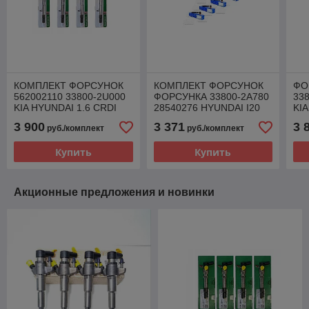
КОМПЛЕКТ ФОРСУНОК
КОМПЛЕКТ ФОРСУНОК
ФО
562002110 33800-2U000
ФОРСУНКА 33800-2A780
33
KIA HYUNDAI 1.6 CRDI
28540276 HYUNDAI I20
KIA
2013 1.4 CRDI
3 900
3 371
3 
руб./комплект
руб./комплект
Купить
Купить
Акционные предложения и новинки