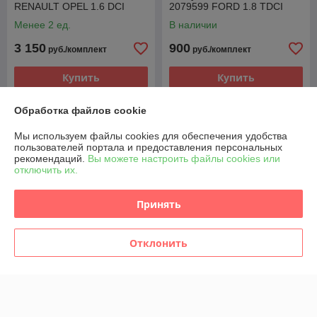
RENAULT OPEL 1.6 DCI
2079599 FORD 1.8 TDCI
Менее 2 ед.
В наличии
3 150
900
руб./комплект
руб./комплект
Купить
Купить
Обработка файлов cookie
Мы используем файлы cookies для обеспечения удобства
пользователей портала и предоставления персональных
рекомендаций.
Вы можете настроить файлы cookies или
отключить их.
Принять
Отклонить
ФОРСУНКА ТОПЛИВНАЯ
КОМПЛЕКТ ФОРСУНОК
4M5Q9F593AD
4M5Q9F593AD
A2C59511610 FORD 1.8
A2C59511610 FORD 1.8
TDCI
TDCI
В наличии
В наличии