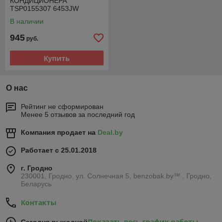
КОНДИЦИОНЕРА
TSP0155307 6453JW
964059380 CITROEN
В наличии
PEUGEOT 2.0 HDI
945
руб.
Купить
О нас
Рейтинг не сформирован
Менее 5 отзывов за последний год
Компания продает на
Deal.by
Работает с 25.01.2018
г. Гродно
230001, Гродно, ул. Солнечная 5, benzobak.by™ , Гродно,
Беларусь
Контакты
Показать весь график работы