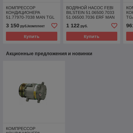
КОМПРЕССОР
ВОДЯНОЙ НАСОС FEBI
КО
КОНДИЦИОНЕРА
BILSTEIN 51.06500.7033
КО
51.77970-7038 MAN TGL
51.06500.7036 ERF MAN
TG
TGM
3 150
1 122
96
руб./комплект
руб.
Купить
Купить
Акционные предложения и новинки
КОМПРЕССОР