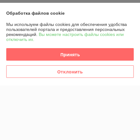
Обработка файлов cookie
О нас
Мы используем файлы cookies для обеспечения удобства
пользователей портала и предоставления персональных
Контакты
рекомендаций.
Вы можете настроить файлы cookies или
отключить их.
Доставка и оплата
Принять
График работы
Отклонить
Полная версия сайта
Политика обработки cookies
Сайт создан на платформе Deal.by