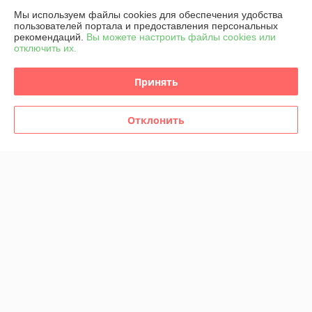
Мы используем файлы cookies для обеспечения удобства
пользователей портала и предоставления персональных
Контакты
рекомендаций.
Вы можете настроить файлы cookies или
отключить их.
Доставка и оплата
Принять
График работы
Отклонить
Полная версия сайта
Политика обработки cookies
Сайт создан на платформе Deal.by
Информация для покупателя
Юридическое лицо:
ООО «АЙЛ БИ БАК»