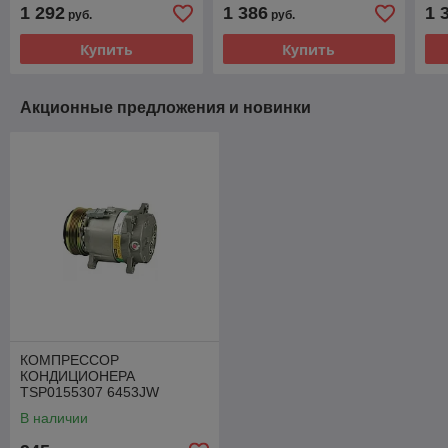
DCP32068 2E0820803J
RENAULT
DE
1 292
1 386
1 
руб.
руб.
Купить
Купить
Акционные предложения и новинки
КОМПРЕССОР
КОНДИЦИОНЕРА
TSP0155307 6453JW
964059380 CITROEN
В наличии
PEUGEOT 2.0 HDI