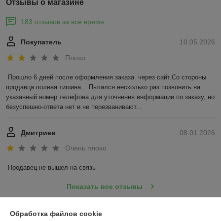
Отзывы о магазине
183 отзывов за всё время
Покупатель
10.05.2026
Плохо
Прошло 6 дней после оформления заказа  через сайт.Со стороны 
продавца полная тишина... Пытался несколько раз позвонить на 
указанный номер телефона для уточнения информации по заказу, но 
безуспешно-ответа нет и не перезванивают...
Дмитриев
08.01.2026
Очень плохо
Продавец не вышел на связь
Показать все отзывы
Обработка файлов cookie
О нас