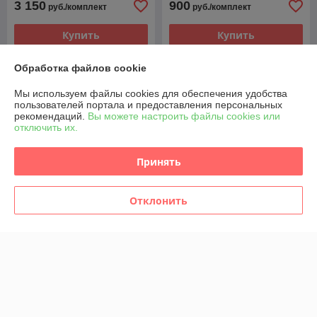
3 150
900
руб./комплект
руб./комплект
Купить
Купить
Обработка файлов cookie
Мы используем файлы cookies для обеспечения удобства
пользователей портала и предоставления персональных
рекомендаций.
Вы можете настроить файлы cookies или
отключить их.
Принять
Отклонить
ФОРСУНКА ТОПЛИВНАЯ
КОМПЛЕКТ ФОРСУНОК
4M5Q9F593AD
4M5Q9F593AD
A2C59511610 FORD 1.8
A2C59511610 FORD 1.8
TDCI
TDCI
В наличии
В наличии
945
3 780
руб./комплект
руб./комплект
Купить
Купить