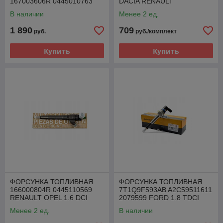
167003606R 0445010763
DACIA RENAULT
RENAULT 1.5 DCI
MERCEDES NISSAN 1.5 DCI
В наличии
Менее 2 ед.
1 890
709
руб.
руб./комплект
Купить
Купить
ФОРСУНКА ТОПЛИВНАЯ
ФОРСУНКА ТОПЛИВНАЯ
166000804R 0445110569
7T1Q9F593AB A2C59511611
RENAULT OPEL 1.6 DCI
2079599 FORD 1.8 TDCI
Менее 2 ед.
В наличии