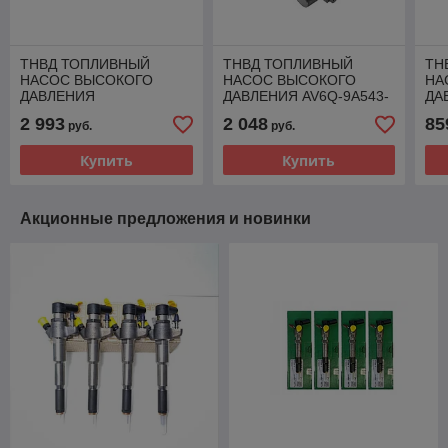
ТНВД ТОПЛИВНЫЙ
ТНВД ТОПЛИВНЫЙ
ТН
НАСОС ВЫСОКОГО
НАСОС ВЫСОКОГО
НА
ДАВЛЕНИЯ
ДАВЛЕНИЯ AV6Q-9A543-
ДА
9M5Q9A543AA
CB A2C59513829 FORD
2C
2 993
2 048
85
руб.
руб.
9424A050A CITROEN
MAZDA VOLVO 1.6 TDCI
MO
PEUGEOT FIAT 2.0 HDI
Купить
Купить
Акционные предложения и новинки