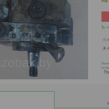
Код
+
У
А
возв
По