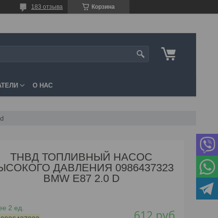
183 отзыва
Корзина
АТЕЛИ
О НАС
 d
ТНВД ТОПЛИВНЫЙ НАСОС
ЫСОКОГО ДАВЛЕНИЯ 0986437323
BMW E87 2.0 D
е 2 ед.
612
руб.