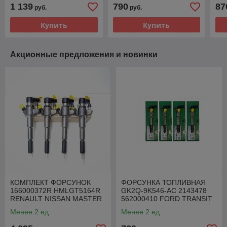
VW T4 LT 2.5 TDI
VW T4 LT VOLVO 2.5 TDI
LT 
1 139
790
87
руб.
руб.
Купить
Купить
Акционные предложения и новинки
КОМПЛЕКТ ФОРСУНОК
ФОРСУНКА ТОПЛИВНАЯ
166000372R HMLGT5164R
GK2Q-9K546-AC 2143478
RENAULT NISSAN MASTER
562000410 FORD TRANSIT
MOVANO 2.3 DCI
2.0 TDCI
Менее 2 ед.
Менее 2 ед.