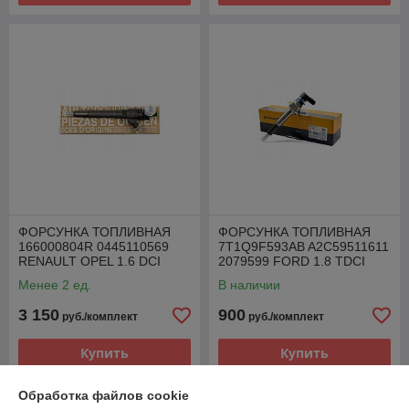
ФОРСУНКА ТОПЛИВНАЯ
ФОРСУНКА ТОПЛИВНАЯ
166000804R 0445110569
7T1Q9F593AB A2C59511611
RENAULT OPEL 1.6 DCI
2079599 FORD 1.8 TDCI
Менее 2 ед.
В наличии
3 150
900
руб./комплект
руб./комплект
Купить
Купить
Обработка файлов cookie