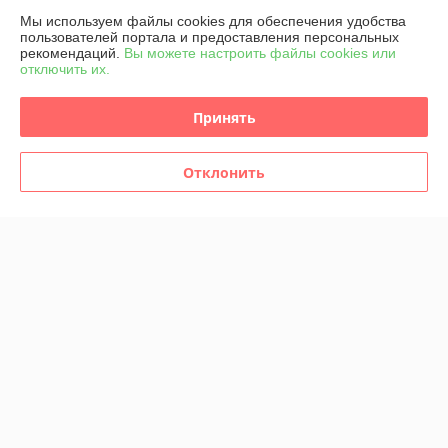
Мы используем файлы cookies для обеспечения удобства
пользователей портала и предоставления персональных
рекомендаций.
Вы можете настроить файлы cookies или
отключить их.
Принять
Отклонить
ФОРСУНКА ТОПЛИВНАЯ
КОМПЛЕКТ ФОРСУНОК
4M5Q9F593AD
4M5Q9F593AD
A2C59511610 FORD 1.8
A2C59511610 FORD 1.8
TDCI
TDCI
В наличии
В наличии
945
3 780
руб./комплект
руб./комплект
Купить
Купить
Показать ещё
О нас