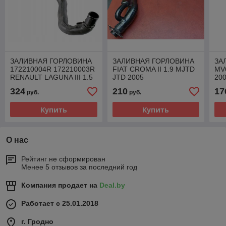
ЗАЛИВНАЯ ГОРЛОВИНА
ЗАЛИВНАЯ ГОРЛОВИНА
ЗА
172210004R 172210003R
FIAT CROMA II 1.9 MJTD
MV
RENAULT LAGUNA III 1.5
JTD 2005
200
2.0 3.0 DCI
324
210
17
руб.
руб.
Купить
Купить
О нас
Рейтинг не сформирован
Менее 5 отзывов за последний год
Компания продает на
Deal.by
Работает с 25.01.2018
г. Гродно