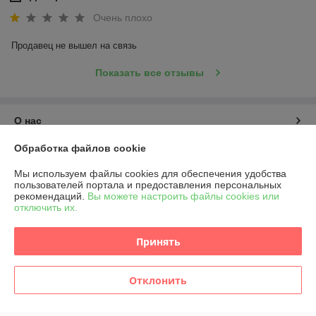
Очень плохо
Продавец не вышел на связь
Показать все отзывы
О нас
Обработка файлов cookie
Контакты
Мы используем файлы cookies для обеспечения удобства
пользователей портала и предоставления персональных
Доставка и оплата
рекомендаций.
Вы можете настроить файлы cookies или
отключить их.
График работы
Принять
Полная версия сайта
Отклонить
Политика обработки cookies