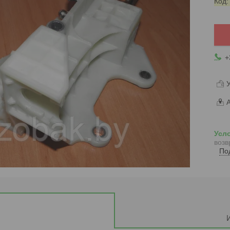
Код
+
У
А
возв
По