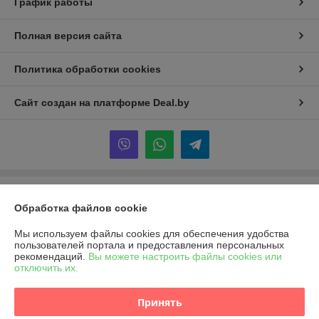
График работы
Полная версия сайта
Политика обработки cookies
Сайт создан на платформе Deal.by
Информация для покупателя
Обработка файлов cookie
Юридическое лицо:
ООО «АЙЛ БИ БАК»
230001, г. Гродно, ул. Солнечная 5
Мы используем файлы cookies для обеспечения удобства
пользователей портала и предоставления персональных
Регистрационный номер ЕГР: 591040671
рекомендаций.
Вы можете настроить файлы cookies или
отключить их.
УНП: 591040671
Регистрационный орган: Гродненский райисполком
Принять