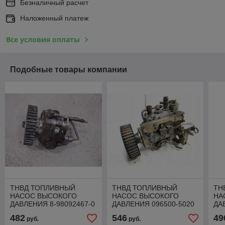
Безналичный расчет
Наложенный платеж
Все условия оплаты
Подобные товары компании
ТНВД ТОПЛИВНЫЙ
ТНВД ТОПЛИВНЫЙ
ТН
НАСОС ВЫСОКОГО
НАСОС ВЫСОКОГО
НА
ДАВЛЕНИЯ 8-98092467-0
ДАВЛЕНИЯ 096500-5020
ДА
OPEL ASTRA J IV 1.7
MAZDA 323 BJ 2.0 DITD
OPE
482
546
49
руб.
руб.
CDTI