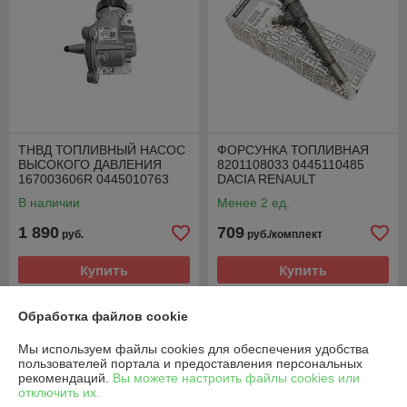
ТНВД ТОПЛИВНЫЙ НАСОС
ФОРСУНКА ТОПЛИВНАЯ
ВЫСОКОГО ДАВЛЕНИЯ
8201108033 0445110485
167003606R 0445010763
DACIA RENAULT
RENAULT 1.5 DCI
MERCEDES NISSAN 1.5 DCI
В наличии
Менее 2 ед.
1 890
709
руб.
руб./комплект
Купить
Купить
Обработка файлов cookie
Мы используем файлы cookies для обеспечения удобства
пользователей портала и предоставления персональных
рекомендаций.
Вы можете настроить файлы cookies или
отключить их.