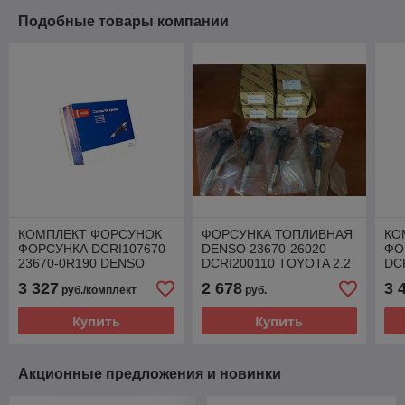
Подобные товары компании
КОМПЛЕКТ ФОРСУНОК
ФОРСУНКА ТОПЛИВНАЯ
КО
ФОРСУНКА DCRI107670
DENSO 23670-26020
ФО
23670-0R190 DENSO
DCRI200110 TOYOTA 2.2
DC
TOYOTA AURIS AVENSIS
D-CAT
AU
3 327
2 678
3 
руб./комплект
руб.
VERSO 2.0
Купить
Купить
Акционные предложения и новинки