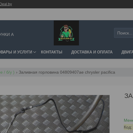
Deal.by
УНКИ А
ОВАРЫ И УСЛУГИ
КОНТАКТЫ
ДОСТАВКА И ОПЛАТА
ДВИГ
 / б/у )
Заливная горловина 04809407ae chrysler pacifica
ЗА
Мене
Код