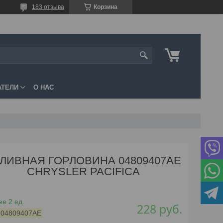
183 отзыва
Корзина
АТЕЛИ
О НАС
ЛИВНАЯ ГОРЛОВИНА 04809407AE
CHRYSLER PACIFICA
е 2 ед.
228
руб.
:
04809407AE