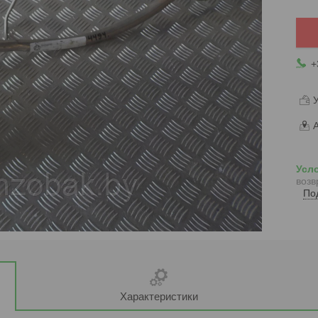
+
У
А
возв
По
Характеристики