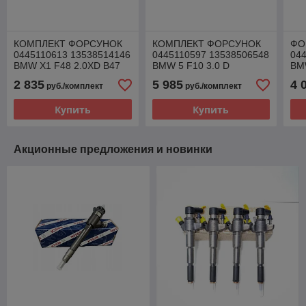
КОМПЛЕКТ ФОРСУНОК
КОМПЛЕКТ ФОРСУНОК
ФО
0445110613 13538514146
0445110597 13538506548
04
BMW X1 F48 2.0XD B47
BMW 5 F10 3.0 D
BMW
2017
2 835
5 985
4 
руб./комплект
руб./комплект
Купить
Купить
Акционные предложения и новинки