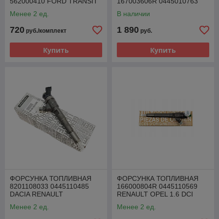
562000410 FORD TRANSIT
167003606R 0445010763
2.0 TDCI
RENAULT 1.5 DCI
Менее 2 ед.
В наличии
720
1 890
руб./комплект
руб.
Купить
Купить
ФОРСУНКА ТОПЛИВНАЯ
ФОРСУНКА ТОПЛИВНАЯ
8201108033 0445110485
166000804R 0445110569
DACIA RENAULT
RENAULT OPEL 1.6 DCI
MERCEDES NISSAN 1.5 DCI
Менее 2 ед.
Менее 2 ед.