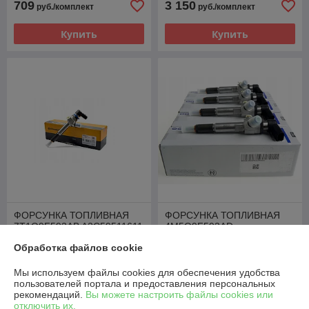
709
3 150
руб./комплект
руб./комплект
Купить
Купить
ФОРСУНКА ТОПЛИВНАЯ
ФОРСУНКА ТОПЛИВНАЯ
7T1Q9F593AB A2C59511611
4M5Q9F593AD
2079599 FORD 1.8 TDCI
A2C59511610 FORD 1.8
Обработка файлов cookie
TDCI
В наличии
В наличии
Мы используем файлы cookies для обеспечения удобства
900
945
руб./комплект
руб./комплект
пользователей портала и предоставления персональных
рекомендаций.
Вы можете настроить файлы cookies или
Купить
Купить
отключить их.