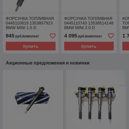
ФОРСУНКА ТОПЛИВНАЯ
ФОРСУНКА ТОПЛИВНАЯ
КО
0445110819 1353857923
0445110743 13538514148
ТО
BMW MINI 1.5 D
BMW MINI 2.0 D
BMW
20
945
4 095
1 
руб./комплект
руб./комплект
Купить
Купить
Акционные предложения и новинки