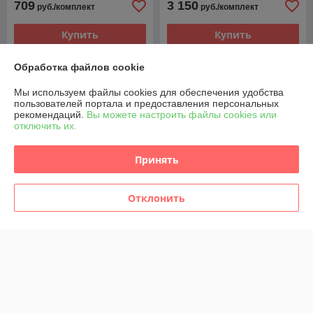
709
3 150
руб./комплект
руб./комплект
Купить
Купить
Обработка файлов cookie
Мы используем файлы cookies для обеспечения удобства
пользователей портала и предоставления персональных
рекомендаций.
Вы можете настроить файлы cookies или
отключить их.
Принять
Отклонить
ФОРСУНКА ТОПЛИВНАЯ
ФОРСУНКА ТОПЛИВНАЯ
7T1Q9F593AB A2C59511611
4M5Q9F593AD
2079599 FORD 1.8 TDCI
A2C59511610 FORD 1.8
TDCI
В наличии
В наличии
900
945
руб./комплект
руб./комплект
Купить
Купить