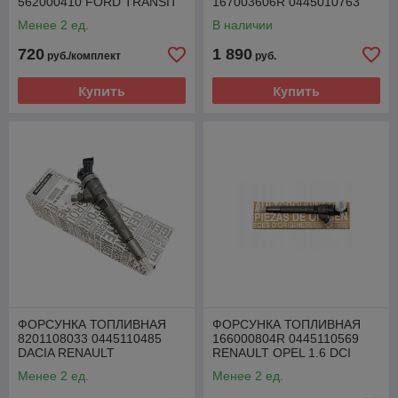
562000410 FORD TRANSIT
167003606R 0445010763
2.0 TDCI
RENAULT 1.5 DCI
Менее 2 ед.
В наличии
720
1 890
руб./комплект
руб.
Купить
Купить
ФОРСУНКА ТОПЛИВНАЯ
ФОРСУНКА ТОПЛИВНАЯ
8201108033 0445110485
166000804R 0445110569
DACIA RENAULT
RENAULT OPEL 1.6 DCI
MERCEDES NISSAN 1.5 DCI
Менее 2 ед.
Менее 2 ед.