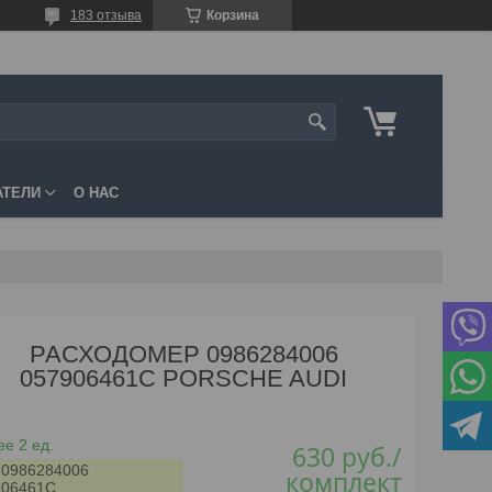
183 отзыва
Корзина
АТЕЛИ
О НАС
РАСХОДОМЕР 0986284006
057906461C PORSCHE AUDI
е 2 ед.
630
руб.
/
:
0986284006
комплект
906461C