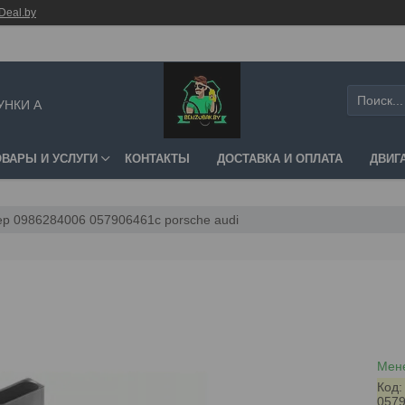
Deal.by
УНКИ А
ОВАРЫ И УСЛУГИ
КОНТАКТЫ
ДОСТАВКА И ОПЛАТА
ДВИГ
р 0986284006 057906461c porsche audi
Мене
Код
057