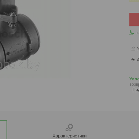
+
У
А
возв
По
Характеристики