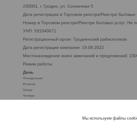
230001, г. Гродно, ул. Солнечная 5
Дата регистрации в Торговом реестре/Реестре бытовых 
Номер в Торговом реестре/Реестре бытовых услуг: Не 
УНП: 591040671
Регистрационный орган: Гродненский райисполком
Дата регистрации компании: 19.08.2022
Местонахождение книги замечаний и предложений: 2300
Режим работы:
День
Понедельник
Вторник
Среда
Четверг
Пятница
Суббота
Воскресенье
Мы используем файлы cookie