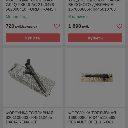
ФОРСУНКА ТОПЛИВНАЯ
ТНВД ТОПЛИВНЫЙ НАСОС
GK2Q-9K546-AC 2143478
ВЫСОКОГО ДАВЛЕНИЯ
562000410 FORD TRANSIT
167003606R 0445010763
2.0 TDCI
RENAULT 1.5 DCI
Менее 2 ед.
В наличии
720
1 890
руб./комплект
руб.
Купить
Купить
ФОРСУНКА ТОПЛИВНАЯ
ФОРСУНКА ТОПЛИВНАЯ
8201108033 0445110485
166000804R 0445110569
DACIA RENAULT
RENAULT OPEL 1.6 DCI
MERCEDES NISSAN 1.5 DCI