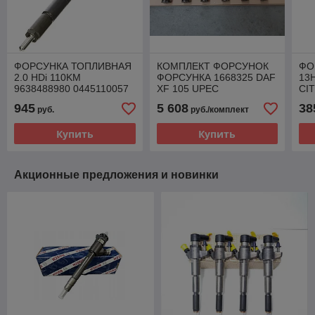
ФОРСУНКА ТОПЛИВНАЯ
КОМПЛЕКТ ФОРСУНОК
ФО
‎2.0 HDi 110KM
ФОРСУНКА 1668325 DAF
13
9638488980 0445110057
XF 105 UPEC
CI
SUZUKI VITARA CITROEN
945
5 608
38
руб.
руб./комплект
C8
Купить
Купить
Акционные предложения и новинки