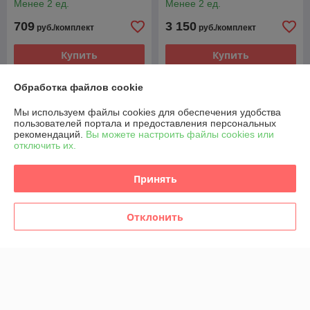
Менее 2 ед.
Менее 2 ед.
709
3 150
руб./комплект
руб./комплект
Купить
Купить
Обработка файлов cookie
Мы используем файлы cookies для обеспечения удобства
пользователей портала и предоставления персональных
рекомендаций.
Вы можете настроить файлы cookies или
отключить их.
Принять
Отклонить
ФОРСУНКА ТОПЛИВНАЯ
ФОРСУНКА ТОПЛИВНАЯ
7T1Q9F593AB A2C59511611
4M5Q9F593AD
2079599 FORD 1.8 TDCI
A2C59511610 FORD 1.8
TDCI
В наличии
В наличии
900
945
руб./комплект
руб./комплект