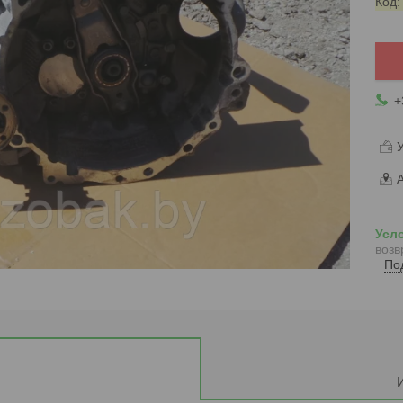
Код
+
У
А
возв
По