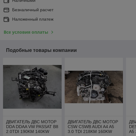
Наличными
Безналичный расчет
Наложенный платеж
Все условия оплаты
Подобные товары компании
ДВИГАТЕЛЬ ДВС МОТОР
ДВИГАТЕЛЬ ДВС МОТОР
ДВ
DDA DDAA VW PASSAT B8
CSW CSWB AUDI A4 A5
DE
2.0TDI 190KM 140KW
3.0 TDI 218KM 160KW
A5