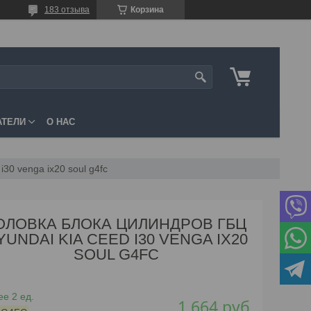
183 отзыва
Корзина
АТЕЛИ
О НАС
i30 venga ix20 soul g4fc
ОЛОВКА БЛОКА ЦИЛИНДРОВ ГБЦ
YUNDAI KIA CEED I30 VENGA IX20
SOUL G4FC
е 2 ед.
1 664
руб.