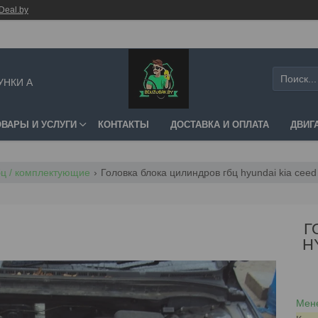
Deal.by
УНКИ А
ОВАРЫ И УСЛУГИ
КОНТАКТЫ
ДОСТАВКА И ОПЛАТА
ДВИГ
гбц / комплектующие
Головка блока цилиндров гбц hyundai kia ceed 
Г
H
Мене