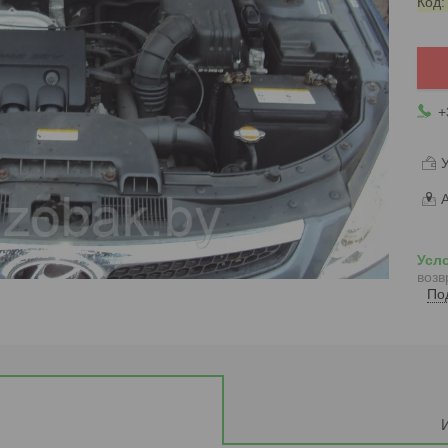
Код
+
У
А
возв
По