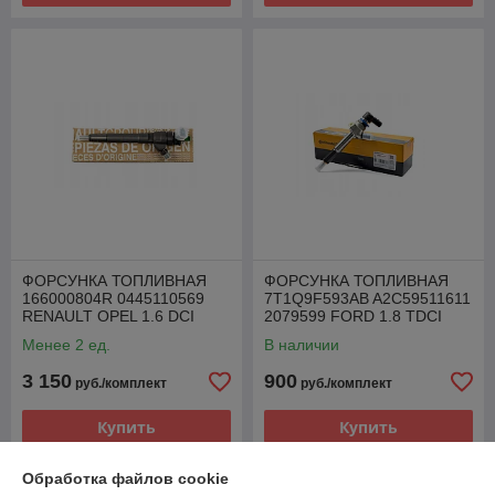
ФОРСУНКА ТОПЛИВНАЯ
ФОРСУНКА ТОПЛИВНАЯ
166000804R 0445110569
7T1Q9F593AB A2C59511611
RENAULT OPEL 1.6 DCI
2079599 FORD 1.8 TDCI
Менее 2 ед.
В наличии
3 150
900
руб./комплект
руб./комплект
Купить
Купить
Обработка файлов cookie