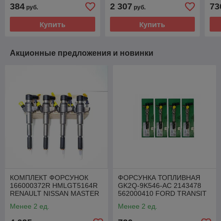
VOLVO XC90 2,4 D5
0445010681 VOLVO XC60
384
2 307
73
руб.
руб.
XC 60
Купить
Купить
Акционные предложения и новинки
КОМПЛЕКТ ФОРСУНОК
ФОРСУНКА ТОПЛИВНАЯ
166000372R HMLGT5164R
GK2Q-9K546-AC 2143478
RENAULT NISSAN MASTER
562000410 FORD TRANSIT
MOVANO 2.3 DCI
2.0 TDCI
Менее 2 ед.
Менее 2 ед.