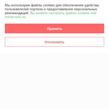
Мы используем файлы cookies для обеспечения удобства
пользователей портала и предоставления персональных
рекомендаций.
Вы можете настроить файлы cookies или
отключить их.
Принять
Отклонить
ФОРСУНКА ТОПЛИВНАЯ
КОМПЛЕКТ ФОРСУНОК
4M5Q9F593AD
4M5Q9F593AD
A2C59511610 FORD 1.8
A2C59511610 FORD 1.8
TDCI
TDCI
В наличии
В наличии
945
3 780
руб./комплект
руб./комплект
Купить
Купить
Показать ещё
О нас